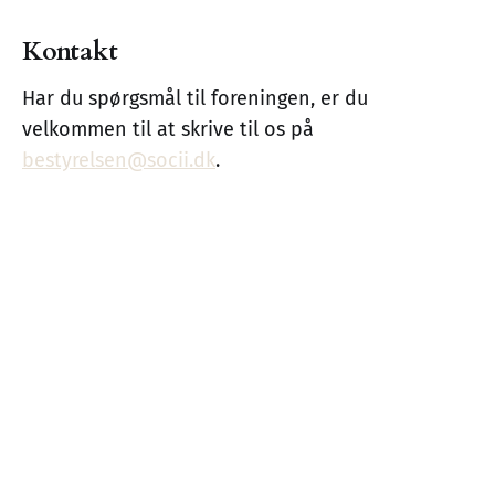
Kontakt
Har du spørgsmål til foreningen, er du
velkommen til at skrive til os på
bestyrelsen@socii.dk
.
Foreningen Sociial
© 2026
Gå til socii.dk
Send os en mail
Fang os på LinkedIn
Medlemskab